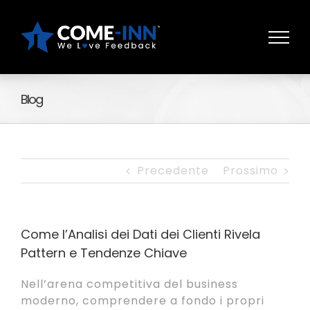
Salta
al
contenuto
Blog
Precedente
Prossimo
Come l’Analisi dei Dati dei Clienti Rivela
Pattern e Tendenze Chiave
Nell’arena competitiva del business
moderno, comprendere a fondo i propri