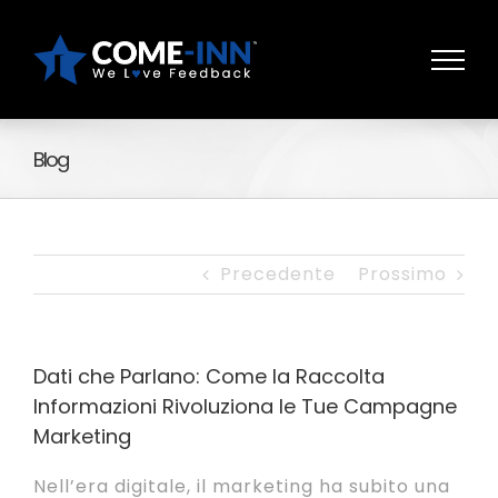
Salta
al
contenuto
Blog
Precedente
Prossimo
Dati che Parlano: Come la Raccolta
Informazioni Rivoluziona le Tue Campagne
Marketing
Nell’era digitale, il marketing ha subito una