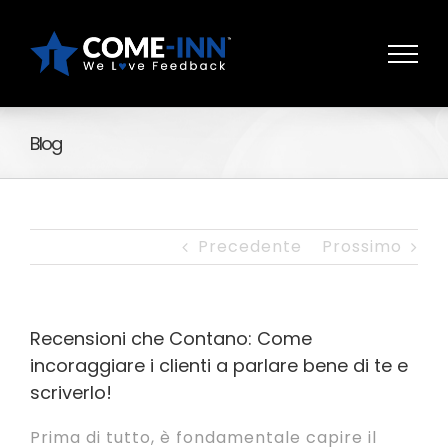
Salta
al
contenuto
Blog
Precedente
Prossimo
Recensioni che Contano: Come
incoraggiare i clienti a parlare bene di te e
scriverlo!
Prima di tutto, è fondamentale capire il