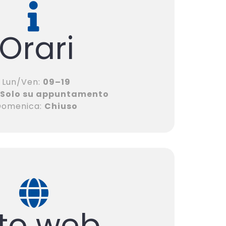
Orari
Lun/Ven:
09–19
:
Solo su appuntamento
Domenica:
Chiuso
ito web