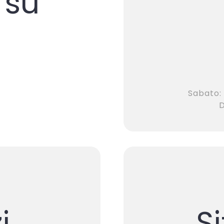
 su
Sabato
i
S