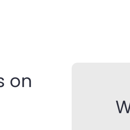
s on
W